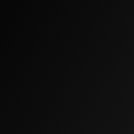
Khamis
TOP STYLIST
Khamis je jediný kadeřník na světě, který zároveň
stříhá vlasy a běhá maraton. Původně z Keni, ale
dnes už je to Brňák jak poleno.