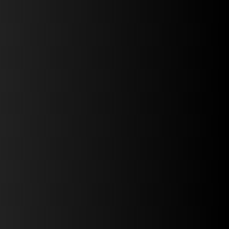
Více než salon, uprostřed Brna
Revoluční koncept
salonu
V roce 2009 jsme přišli do Brna s jedinou myšlenkou -
ukázat Brnu, co je to styl. V našem salonu
TONI&GUY jsme předvedli, jak se stříhá v Londýně a