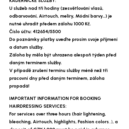
KADEŘNICKÉ SLUŽBY:
U služeb nad tři hodiny (zesvětlování vlasů,
odbarvování, Airtouch, melíry, Módní barvy…) je
nutné uhradit předem zálohu 1000 Kč.
Číslo účtu: 412654/5500
Do poznámky platby uveďte prosím svoje příjmení
a datum služby.
Záloha by měla být uhrazena alespoň týden před
daným termínem služby.
V případě zrušení termínu služby méně než tři
pracovní dny před daným termínem, záloha
propadá!
IMPORTANT INFORMATION FOR BOOKING
HAIRDRESSING SERVICES:
For services over three hours (hair lightening,
bleaching, Airtouch, highlights, Fashion colors
…)
, a